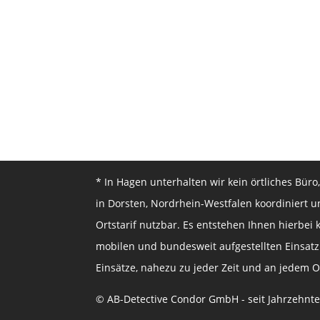
* In Hagen unterhalten wir kein örtliches Bür
in Dorsten, Nordrhein-Westfalen koordiniert u
Ortstarif nutzbar. Es entstehen Ihnen hierbei 
mobilen und bundesweit aufgestellten Einsatzk
Einsätze, nahezu zu jeder Zeit und an jedem O
© AB-Detective Condor GmbH - seit Jahrzehnten 