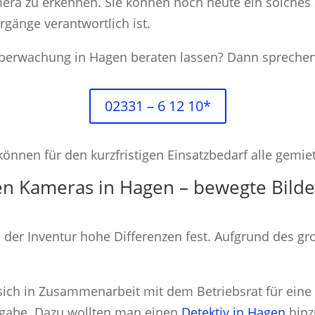
ra zu erkennen. Sie können noch heute ein solches 
gänge verantwortlich ist.
erwachung in Hagen beraten lassen? Dann sprechen 
02331 – 6 12 10*
nen für den kurzfristigen Einsatzbedarf alle gemie
en Kameras in Hagen – bewegte Bilde
 der Inventur hohe Differenzen fest. Aufgrund des g
sich in Zusammenarbeit mit dem Betriebsrat für ein
gabe. Dazu wollten man einen
Detektiv in Hagen
hinz