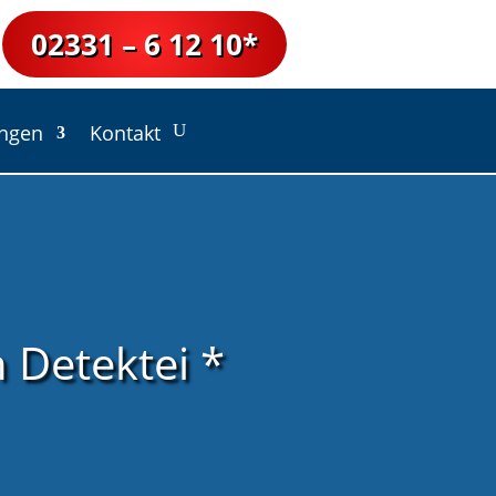
02331 – 6 12 10*
ungen
Kontakt
Detektei *